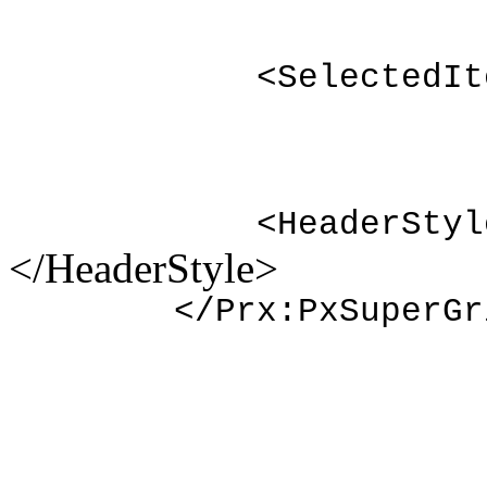
<SelectedItemSty
<HeaderStyle Hor
</HeaderStyle>
</Prx:PxSuperGri