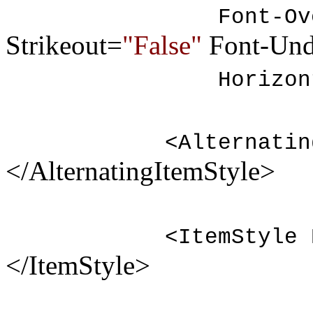
Font-Overl
Strikeout=
"False"
Font-Und
HorizontalA
<AlternatingItem
</AlternatingItemStyle>
<ItemStyle Bac
</ItemStyle>