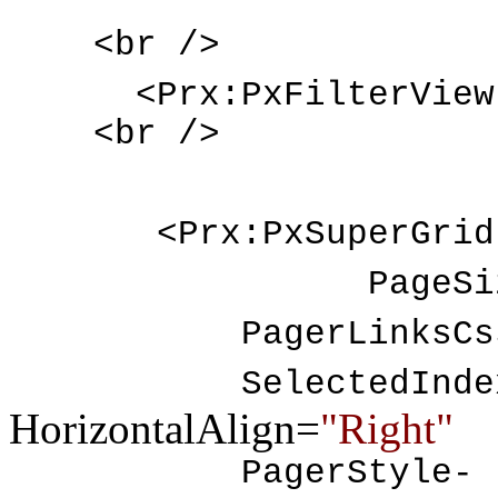
<br />
<Prx:PxFilterView 
<br />
<Prx:PxSuperGrid 
PageSize
PagerLinksCssC
SelectedInde
HorizontalAlign=
"Right"
PagerStyle-