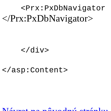
<Prx:PxDbNavigator 
</Prx:PxDbNavigator>
</div>
</asp:Content>