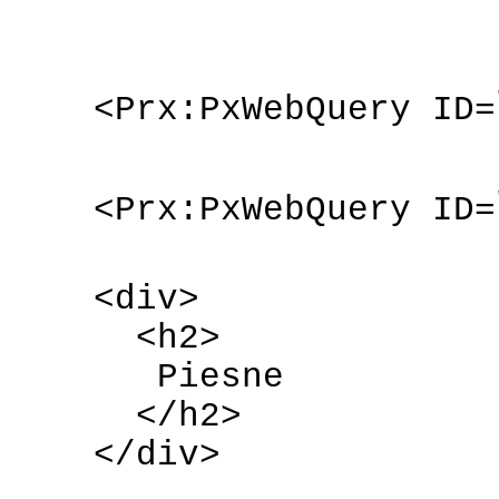
<Prx:PxWebQuery ID=
<Prx:PxWebQuery ID=
<div>
<h2>
Piesne
</h2>
</div>