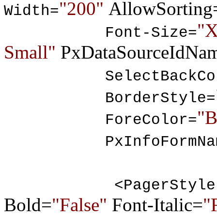
"200"
AllowSorting
Width=
"X
Font-Size=
Small"
PxDataSourceIdNa
SelectBackCol
BorderStyle=
"B
ForeColor=
PxInfoFormNam
<PagerStyle W
Bold=
"False"
Font-Italic=
"