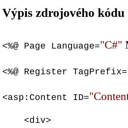
Výpis zdrojového kódu
"C#"
M
<%@ Page Language=
<%@ Register TagPrefix=
"Conten
<asp:Content ID=
<div>