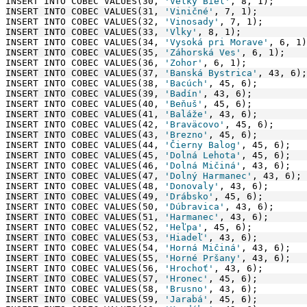
INSERT INTO COBEC VALUES(30, 
'Veľký Biel'
, 8, 1);
INSERT INTO COBEC VALUES(31, 
'Viničné'
, 7, 1);
INSERT INTO COBEC VALUES(32, 
'Vinosady'
, 7, 1);
INSERT INTO COBEC VALUES(33, 
'Vlky'
, 8, 1);
INSERT INTO COBEC VALUES(34, 
'Vysoká pri Morave'
, 6, 1)
INSERT INTO COBEC VALUES(35, 
'Záhorská Ves'
, 6, 1);
INSERT INTO COBEC VALUES(36, 
'Zohor'
, 6, 1);
INSERT INTO COBEC VALUES(37, 
'Banská Bystrica'
, 43, 6);
INSERT INTO COBEC VALUES(38, 
'Bacúch'
, 45, 6);
INSERT INTO COBEC VALUES(39, 
'Badín'
, 43, 6);
INSERT INTO COBEC VALUES(40, 
'Beňuš'
, 45, 6);
INSERT INTO COBEC VALUES(41, 
'Baláže'
, 43, 6);
INSERT INTO COBEC VALUES(42, 
'Braväcovo'
, 45, 6);
INSERT INTO COBEC VALUES(43, 
'Brezno'
, 45, 6);
INSERT INTO COBEC VALUES(44, 
'Čierny Balog'
, 45, 6);
INSERT INTO COBEC VALUES(45, 
'Dolná Lehota'
, 45, 6);
INSERT INTO COBEC VALUES(46, 
'Dolná Mičiná'
, 43, 6);
INSERT INTO COBEC VALUES(47, 
'Dolný Harmanec'
, 43, 6);
INSERT INTO COBEC VALUES(48, 
'Donovaly'
, 43, 6);
INSERT INTO COBEC VALUES(49, 
'Drábsko'
, 45, 6);
INSERT INTO COBEC VALUES(50, 
'Dúbravica'
, 43, 6);
INSERT INTO COBEC VALUES(51, 
'Harmanec'
, 43, 6);
INSERT INTO COBEC VALUES(52, 
'Heľpa'
, 45, 6);
INSERT INTO COBEC VALUES(53, 
'Hiadeľ'
, 43, 6);
INSERT INTO COBEC VALUES(54, 
'Horná Mičiná'
, 43, 6);
INSERT INTO COBEC VALUES(55, 
'Horné Pršany'
, 43, 6);
INSERT INTO COBEC VALUES(56, 
'Hrochoť'
, 43, 6);
INSERT INTO COBEC VALUES(57, 
'Hronec'
, 45, 6);
INSERT INTO COBEC VALUES(58, 
'Brusno'
, 43, 6);
INSERT INTO COBEC VALUES(59, 
'Jarabá'
, 45, 6);