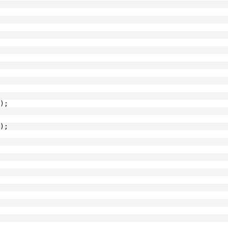
);
);