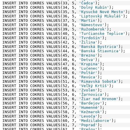
INSERT INTO COKRES VALUES(33, 5, 
'Čadca'
);
INSERT INTO COKRES VALUES(34, 5, 
'Dolný Kubín'
);
INSERT INTO COKRES VALUES(35, 5, 
'Kysucké Nové Mesto'
);
INSERT INTO COKRES VALUES(36, 5, 
'Liptovský Mikuláš'
);
INSERT INTO COKRES VALUES(37, 5, 
'Martin'
);
INSERT INTO COKRES VALUES(38, 5, 
'Námestovo'
);
INSERT INTO COKRES VALUES(39, 5, 
'Ružomberok'
);
INSERT INTO COKRES VALUES(40, 5, 
'Turčianske Teplice'
);
INSERT INTO COKRES VALUES(41, 5, 
'Tvrdošín'
);
INSERT INTO COKRES VALUES(42, 5, 
'Žilina'
);
INSERT INTO COKRES VALUES(43, 6, 
'Banská Bystrica'
);
INSERT INTO COKRES VALUES(44, 6, 
'Banská Štiavnica'
);
INSERT INTO COKRES VALUES(45, 6, 
'Brezno'
);
INSERT INTO COKRES VALUES(46, 6, 
'Detva'
);
INSERT INTO COKRES VALUES(47, 6, 
'Krupina'
);
INSERT INTO COKRES VALUES(48, 6, 
'Lučenec'
);
INSERT INTO COKRES VALUES(49, 6, 
'Poltár'
);
INSERT INTO COKRES VALUES(50, 6, 
'Revúca'
);
INSERT INTO COKRES VALUES(51, 6, 
'Rimavská Sobota'
);
INSERT INTO COKRES VALUES(52, 6, 
'Veľký Krtíš'
);
INSERT INTO COKRES VALUES(53, 6, 
'Zvolen'
);
INSERT INTO COKRES VALUES(54, 6, 
'Žarnovica'
);
INSERT INTO COKRES VALUES(55, 6, 
'Žiar nad Hronom'
);
INSERT INTO COKRES VALUES(56, 7, 
'Bardejov'
);
INSERT INTO COKRES VALUES(57, 7, 
'Humenné'
);
INSERT INTO COKRES VALUES(58, 7, 
'Kežmarok'
);
INSERT INTO COKRES VALUES(59, 7, 
'Levoča'
);
INSERT INTO COKRES VALUES(60, 7, 
'Medzilaborce'
);
INSERT INTO COKRES VALUES(61, 7, 
'Poprad'
);
INSERT INTO COKRES VALUES(62, 7, 
'Prešov'
);