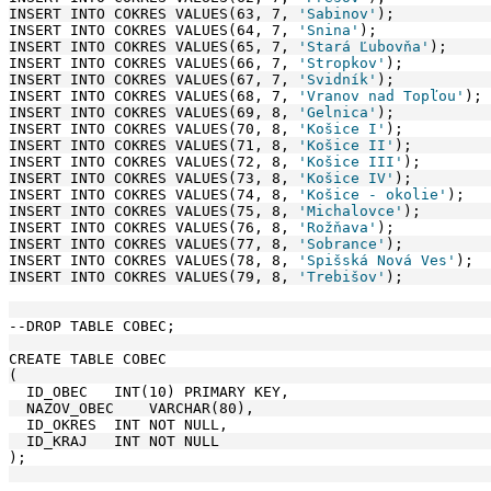
INSERT INTO COKRES VALUES(63, 7, 
'Sabinov'
);
INSERT INTO COKRES VALUES(64, 7, 
'Snina'
);
INSERT INTO COKRES VALUES(65, 7, 
'Stará Ľubovňa'
);
INSERT INTO COKRES VALUES(66, 7, 
'Stropkov'
);
INSERT INTO COKRES VALUES(67, 7, 
'Svidník'
);
INSERT INTO COKRES VALUES(68, 7, 
'Vranov nad Topľou'
);
INSERT INTO COKRES VALUES(69, 8, 
'Gelnica'
);
INSERT INTO COKRES VALUES(70, 8, 
'Košice I'
);
INSERT INTO COKRES VALUES(71, 8, 
'Košice II'
);
INSERT INTO COKRES VALUES(72, 8, 
'Košice III'
);
INSERT INTO COKRES VALUES(73, 8, 
'Košice IV'
);
INSERT INTO COKRES VALUES(74, 8, 
'Košice - okolie'
);
INSERT INTO COKRES VALUES(75, 8, 
'Michalovce'
);
INSERT INTO COKRES VALUES(76, 8, 
'Rožňava'
);
INSERT INTO COKRES VALUES(77, 8, 
'Sobrance'
);
INSERT INTO COKRES VALUES(78, 8, 
'Spišská Nová Ves'
);
INSERT INTO COKRES VALUES(79, 8, 
'Trebišov'
);
--DROP TABLE COBEC;
CREATE TABLE COBEC
(
  ID_OBEC   INT(10) PRIMARY KEY,
  NAZOV_OBEC    VARCHAR(80),
  ID_OKRES  INT NOT NULL,
  ID_KRAJ   INT NOT NULL
);