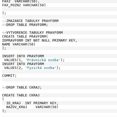
FAX2  VARCHAR(50), 
FAX_POZN2 VARCHAR(50) 
);
--ZMAZANIE TABULKY PRAVFORM
--DROP TABLE PRAVFORM;
--VYTVORENIE TABULKY PRAVFORM
CREATE TABLE PRAVFORM(
IDPRAVFORM INT NOT NULL PRIMARY KEY, 
NAME VARCHAR(50)
);
INSERT INTO PRAVFORM
 VALUES(1, 
'Právnická osoba'
);
INSERT INTO PRAVFORM
 VALUES(2, 
'Fyzická osoba'
);
COMMIT;
--DROP TABLE CKRAJ;
CREATE TABLE CKRAJ
(
  ID_KRAJ  INT PRIMARY KEY,
  NAZOV_KRAJ    VARCHAR(50) 
);