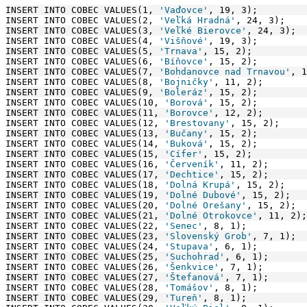
INSERT INTO COBEC VALUES(1, 
'Vaďovce'
, 19, 3);
INSERT INTO COBEC VALUES(2, 
'Veľká Hradná'
, 24, 3);
INSERT INTO COBEC VALUES(3, 
'Veľké Bierovce'
, 24, 3);
INSERT INTO COBEC VALUES(4, 
'Višňové'
, 19, 3);
INSERT INTO COBEC VALUES(5, 
'Trnava'
, 15, 2);
INSERT INTO COBEC VALUES(6, 
'Bíňovce'
, 15, 2);
INSERT INTO COBEC VALUES(7, 
'Bohdanovce nad Trnavou'
, 1
INSERT INTO COBEC VALUES(8, 
'Bojničky'
, 11, 2);
INSERT INTO COBEC VALUES(9, 
'Boleráz'
, 15, 2);
INSERT INTO COBEC VALUES(10, 
'Borová'
, 15, 2);
INSERT INTO COBEC VALUES(11, 
'Borovce'
, 12, 2);
INSERT INTO COBEC VALUES(12, 
'Brestovany'
, 15, 2);
INSERT INTO COBEC VALUES(13, 
'Bučany'
, 15, 2);
INSERT INTO COBEC VALUES(14, 
'Buková'
, 15, 2);
INSERT INTO COBEC VALUES(15, 
'Cífer'
, 15, 2);
INSERT INTO COBEC VALUES(16, 
'Červeník'
, 11, 2);
INSERT INTO COBEC VALUES(17, 
'Dechtice'
, 15, 2);
INSERT INTO COBEC VALUES(18, 
'Dolná Krupá'
, 15, 2);
INSERT INTO COBEC VALUES(19, 
'Dolné Dubové'
, 15, 2);
INSERT INTO COBEC VALUES(20, 
'Dolné Orešany'
, 15, 2);
INSERT INTO COBEC VALUES(21, 
'Dolné Otrokovce'
, 11, 2);
INSERT INTO COBEC VALUES(22, 
'Senec'
, 8, 1);
INSERT INTO COBEC VALUES(23, 
'Slovenský Grob'
, 7, 1);
INSERT INTO COBEC VALUES(24, 
'Stupava'
, 6, 1);
INSERT INTO COBEC VALUES(25, 
'Suchohrad'
, 6, 1);
INSERT INTO COBEC VALUES(26, 
'Šenkvice'
, 7, 1);
INSERT INTO COBEC VALUES(27, 
'Štefanová'
, 7, 1);
INSERT INTO COBEC VALUES(28, 
'Tomášov'
, 8, 1);
INSERT INTO COBEC VALUES(29, 
'Tureň'
, 8, 1);