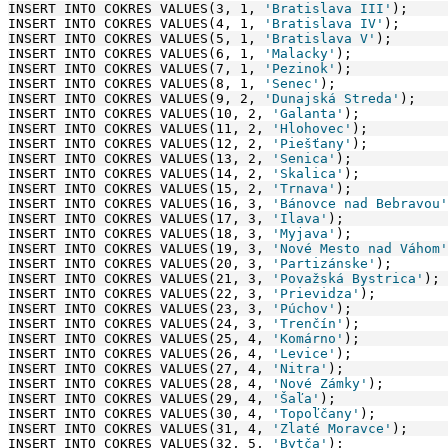
INSERT INTO COKRES VALUES(3, 1, 
'Bratislava III'
);
INSERT INTO COKRES VALUES(4, 1, 
'Bratislava IV'
);
INSERT INTO COKRES VALUES(5, 1, 
'Bratislava V'
);
INSERT INTO COKRES VALUES(6, 1, 
'Malacky'
);
INSERT INTO COKRES VALUES(7, 1, 
'Pezinok'
);
INSERT INTO COKRES VALUES(8, 1, 
'Senec'
);
INSERT INTO COKRES VALUES(9, 2, 
'Dunajská Streda'
);
INSERT INTO COKRES VALUES(10, 2, 
'Galanta'
);
INSERT INTO COKRES VALUES(11, 2, 
'Hlohovec'
);
INSERT INTO COKRES VALUES(12, 2, 
'Piešťany'
);
INSERT INTO COKRES VALUES(13, 2, 
'Senica'
);
INSERT INTO COKRES VALUES(14, 2, 
'Skalica'
);
INSERT INTO COKRES VALUES(15, 2, 
'Trnava'
);
INSERT INTO COKRES VALUES(16, 3, 
'Bánovce nad Bebravou'
INSERT INTO COKRES VALUES(17, 3, 
'Ilava'
);
INSERT INTO COKRES VALUES(18, 3, 
'Myjava'
);
INSERT INTO COKRES VALUES(19, 3, 
'Nové Mesto nad Váhom'
INSERT INTO COKRES VALUES(20, 3, 
'Partizánske'
);
INSERT INTO COKRES VALUES(21, 3, 
'Považská Bystrica'
);
INSERT INTO COKRES VALUES(22, 3, 
'Prievidza'
);
INSERT INTO COKRES VALUES(23, 3, 
'Púchov'
);
INSERT INTO COKRES VALUES(24, 3, 
'Trenčín'
);
INSERT INTO COKRES VALUES(25, 4, 
'Komárno'
);
INSERT INTO COKRES VALUES(26, 4, 
'Levice'
);
INSERT INTO COKRES VALUES(27, 4, 
'Nitra'
);
INSERT INTO COKRES VALUES(28, 4, 
'Nové Zámky'
);
INSERT INTO COKRES VALUES(29, 4, 
'Šaľa'
);
INSERT INTO COKRES VALUES(30, 4, 
'Topoľčany'
);
INSERT INTO COKRES VALUES(31, 4, 
'Zlaté Moravce'
);
INSERT INTO COKRES VALUES(32, 5, 
'Bytča'
);