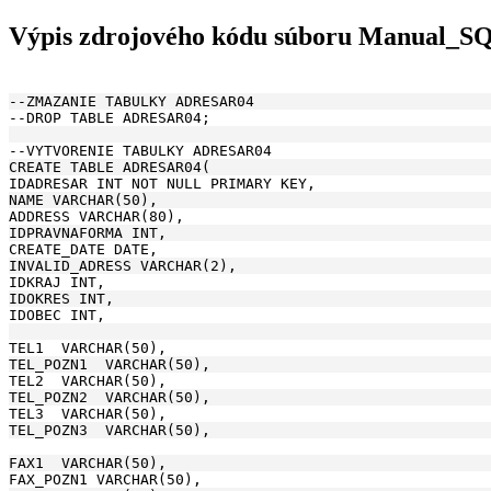
Výpis zdrojového kódu súboru Manual_S
--ZMAZANIE TABULKY ADRESAR04
--DROP TABLE ADRESAR04;
--VYTVORENIE TABULKY ADRESAR04
CREATE TABLE ADRESAR04(
IDADRESAR INT NOT NULL PRIMARY KEY, 
NAME VARCHAR(50), 
ADDRESS VARCHAR(80),
IDPRAVNAFORMA INT, 
CREATE_DATE DATE,
INVALID_ADRESS VARCHAR(2),
IDKRAJ INT,
IDOKRES INT,
IDOBEC INT,
TEL1  VARCHAR(50), 
TEL_POZN1  VARCHAR(50), 
TEL2  VARCHAR(50), 
TEL_POZN2  VARCHAR(50), 
TEL3  VARCHAR(50), 
TEL_POZN3  VARCHAR(50), 
FAX1  VARCHAR(50), 
FAX_POZN1 VARCHAR(50), 