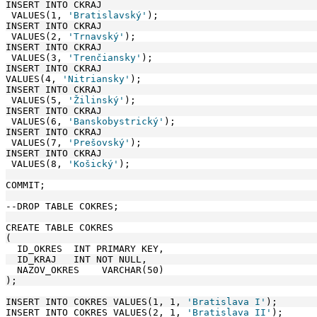
INSERT INTO CKRAJ
 VALUES(1, 
'Bratislavský'
);
INSERT INTO CKRAJ
 VALUES(2, 
'Trnavský'
);
INSERT INTO CKRAJ
 VALUES(3, 
'Trenčiansky'
);
INSERT INTO CKRAJ
VALUES(4, 
'Nitriansky'
);
INSERT INTO CKRAJ
 VALUES(5, 
'Žilinský'
);
INSERT INTO CKRAJ
 VALUES(6, 
'Banskobystrický'
);
INSERT INTO CKRAJ
 VALUES(7, 
'Prešovský'
);
INSERT INTO CKRAJ
 VALUES(8, 
'Košický'
);
COMMIT;
--DROP TABLE COKRES;
CREATE TABLE COKRES
(
  ID_OKRES  INT PRIMARY KEY,
  ID_KRAJ   INT NOT NULL,
  NAZOV_OKRES    VARCHAR(50)
);
INSERT INTO COKRES VALUES(1, 1, 
'Bratislava I'
);
INSERT INTO COKRES VALUES(2, 1, 
'Bratislava II'
);