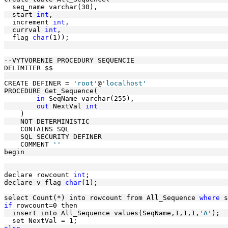
  seq_name varchar(30),
  start 
int
, 
  increment 
int
, 
  currval 
int
,
  flag 
char
(1)); 
--VYTVORENIE PROCEDURY SEQUENCIE
DELIMITER $$
CREATE DEFINER = 
'root'
@
'localhost'
PROCEDURE Get_Sequence(
in
 SeqName varchar(255),
out
 NextVal 
int
    )
    NOT DETERMINISTIC
    CONTAINS SQL
    SQL SECURITY DEFINER
    COMMENT 
''
begin 
declare rowcount 
int
;
declare v_flag 
char
(1); 
select Count(*) into rowcount from All_Sequence 
where
 s
if
 rowcount=0 then
  insert into All_Sequence values(SeqName,1,1,1,
'A'
);
  set NextVal = 1; 