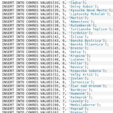
INSERT INTO COKRES VALUES(33, 5, 
'Čadca'
);
INSERT INTO COKRES VALUES(34, 5, 
'Dolný Kubín'
);
INSERT INTO COKRES VALUES(35, 5, 
'Kysucké Nové Mesto'
);
INSERT INTO COKRES VALUES(36, 5, 
'Liptovský Mikuláš'
);
INSERT INTO COKRES VALUES(37, 5, 
'Martin'
);
INSERT INTO COKRES VALUES(38, 5, 
'Námestovo'
);
INSERT INTO COKRES VALUES(39, 5, 
'Ružomberok'
);
INSERT INTO COKRES VALUES(40, 5, 
'Turčianske Teplice'
);
INSERT INTO COKRES VALUES(41, 5, 
'Tvrdošín'
);
INSERT INTO COKRES VALUES(42, 5, 
'Žilina'
);
INSERT INTO COKRES VALUES(43, 6, 
'Banská Bystrica'
);
INSERT INTO COKRES VALUES(44, 6, 
'Banská Štiavnica'
);
INSERT INTO COKRES VALUES(45, 6, 
'Brezno'
);
INSERT INTO COKRES VALUES(46, 6, 
'Detva'
);
INSERT INTO COKRES VALUES(47, 6, 
'Krupina'
);
INSERT INTO COKRES VALUES(48, 6, 
'Lučenec'
);
INSERT INTO COKRES VALUES(49, 6, 
'Poltár'
);
INSERT INTO COKRES VALUES(50, 6, 
'Revúca'
);
INSERT INTO COKRES VALUES(51, 6, 
'Rimavská Sobota'
);
INSERT INTO COKRES VALUES(52, 6, 
'Veľký Krtíš'
);
INSERT INTO COKRES VALUES(53, 6, 
'Zvolen'
);
INSERT INTO COKRES VALUES(54, 6, 
'Žarnovica'
);
INSERT INTO COKRES VALUES(55, 6, 
'Žiar nad Hronom'
);
INSERT INTO COKRES VALUES(56, 7, 
'Bardejov'
);
INSERT INTO COKRES VALUES(57, 7, 
'Humenné'
);
INSERT INTO COKRES VALUES(58, 7, 
'Kežmarok'
);
INSERT INTO COKRES VALUES(59, 7, 
'Levoča'
);
INSERT INTO COKRES VALUES(60, 7, 
'Medzilaborce'
);
INSERT INTO COKRES VALUES(61, 7, 
'Poprad'
);
INSERT INTO COKRES VALUES(62, 7, 
'Prešov'
);