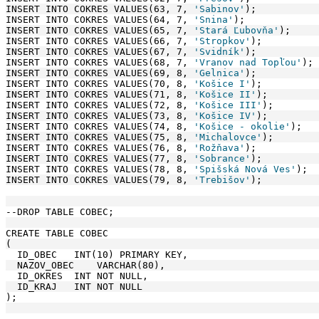
INSERT INTO COKRES VALUES(63, 7, 
'Sabinov'
);
INSERT INTO COKRES VALUES(64, 7, 
'Snina'
);
INSERT INTO COKRES VALUES(65, 7, 
'Stará Ľubovňa'
);
INSERT INTO COKRES VALUES(66, 7, 
'Stropkov'
);
INSERT INTO COKRES VALUES(67, 7, 
'Svidník'
);
INSERT INTO COKRES VALUES(68, 7, 
'Vranov nad Topľou'
);
INSERT INTO COKRES VALUES(69, 8, 
'Gelnica'
);
INSERT INTO COKRES VALUES(70, 8, 
'Košice I'
);
INSERT INTO COKRES VALUES(71, 8, 
'Košice II'
);
INSERT INTO COKRES VALUES(72, 8, 
'Košice III'
);
INSERT INTO COKRES VALUES(73, 8, 
'Košice IV'
);
INSERT INTO COKRES VALUES(74, 8, 
'Košice - okolie'
);
INSERT INTO COKRES VALUES(75, 8, 
'Michalovce'
);
INSERT INTO COKRES VALUES(76, 8, 
'Rožňava'
);
INSERT INTO COKRES VALUES(77, 8, 
'Sobrance'
);
INSERT INTO COKRES VALUES(78, 8, 
'Spišská Nová Ves'
);
INSERT INTO COKRES VALUES(79, 8, 
'Trebišov'
);
--DROP TABLE COBEC;
CREATE TABLE COBEC
(
  ID_OBEC   INT(10) PRIMARY KEY,
  NAZOV_OBEC    VARCHAR(80),
  ID_OKRES  INT NOT NULL,
  ID_KRAJ   INT NOT NULL
);