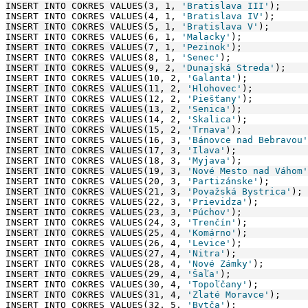
INSERT INTO COKRES VALUES(3, 1, 
'Bratislava III'
);
INSERT INTO COKRES VALUES(4, 1, 
'Bratislava IV'
);
INSERT INTO COKRES VALUES(5, 1, 
'Bratislava V'
);
INSERT INTO COKRES VALUES(6, 1, 
'Malacky'
);
INSERT INTO COKRES VALUES(7, 1, 
'Pezinok'
);
INSERT INTO COKRES VALUES(8, 1, 
'Senec'
);
INSERT INTO COKRES VALUES(9, 2, 
'Dunajská Streda'
);
INSERT INTO COKRES VALUES(10, 2, 
'Galanta'
);
INSERT INTO COKRES VALUES(11, 2, 
'Hlohovec'
);
INSERT INTO COKRES VALUES(12, 2, 
'Piešťany'
);
INSERT INTO COKRES VALUES(13, 2, 
'Senica'
);
INSERT INTO COKRES VALUES(14, 2, 
'Skalica'
);
INSERT INTO COKRES VALUES(15, 2, 
'Trnava'
);
INSERT INTO COKRES VALUES(16, 3, 
'Bánovce nad Bebravou'
INSERT INTO COKRES VALUES(17, 3, 
'Ilava'
);
INSERT INTO COKRES VALUES(18, 3, 
'Myjava'
);
INSERT INTO COKRES VALUES(19, 3, 
'Nové Mesto nad Váhom'
INSERT INTO COKRES VALUES(20, 3, 
'Partizánske'
);
INSERT INTO COKRES VALUES(21, 3, 
'Považská Bystrica'
);
INSERT INTO COKRES VALUES(22, 3, 
'Prievidza'
);
INSERT INTO COKRES VALUES(23, 3, 
'Púchov'
);
INSERT INTO COKRES VALUES(24, 3, 
'Trenčín'
);
INSERT INTO COKRES VALUES(25, 4, 
'Komárno'
);
INSERT INTO COKRES VALUES(26, 4, 
'Levice'
);
INSERT INTO COKRES VALUES(27, 4, 
'Nitra'
);
INSERT INTO COKRES VALUES(28, 4, 
'Nové Zámky'
);
INSERT INTO COKRES VALUES(29, 4, 
'Šaľa'
);
INSERT INTO COKRES VALUES(30, 4, 
'Topoľčany'
);
INSERT INTO COKRES VALUES(31, 4, 
'Zlaté Moravce'
);
INSERT INTO COKRES VALUES(32, 5, 
'Bytča'
);