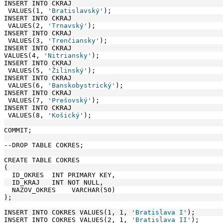
INSERT INTO CKRAJ
 VALUES(1, 
'Bratislavský'
);
INSERT INTO CKRAJ
 VALUES(2, 
'Trnavský'
);
INSERT INTO CKRAJ
 VALUES(3, 
'Trenčiansky'
);
INSERT INTO CKRAJ
VALUES(4, 
'Nitriansky'
);
INSERT INTO CKRAJ
 VALUES(5, 
'Žilinský'
);
INSERT INTO CKRAJ
 VALUES(6, 
'Banskobystrický'
);
INSERT INTO CKRAJ
 VALUES(7, 
'Prešovský'
);
INSERT INTO CKRAJ
 VALUES(8, 
'Košický'
);
COMMIT;
--DROP TABLE COKRES;
CREATE TABLE COKRES
(
  ID_OKRES  INT PRIMARY KEY,
  ID_KRAJ   INT NOT NULL,
  NAZOV_OKRES    VARCHAR(50)
);
INSERT INTO COKRES VALUES(1, 1, 
'Bratislava I'
);
INSERT INTO COKRES VALUES(2, 1, 
'Bratislava II'
);