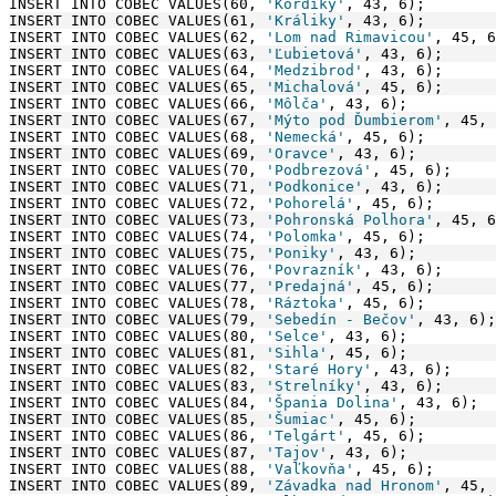
INSERT INTO COBEC VALUES(60, 
'Kordíky'
, 43, 6);
INSERT INTO COBEC VALUES(61, 
'Králiky'
, 43, 6);
INSERT INTO COBEC VALUES(62, 
'Lom nad Rimavicou'
, 45, 6
INSERT INTO COBEC VALUES(63, 
'Ľubietová'
, 43, 6);
INSERT INTO COBEC VALUES(64, 
'Medzibrod'
, 43, 6);
INSERT INTO COBEC VALUES(65, 
'Michalová'
, 45, 6);
INSERT INTO COBEC VALUES(66, 
'Môlča'
, 43, 6);
INSERT INTO COBEC VALUES(67, 
'Mýto pod Ďumbierom'
, 45, 
INSERT INTO COBEC VALUES(68, 
'Nemecká'
, 45, 6);
INSERT INTO COBEC VALUES(69, 
'Oravce'
, 43, 6);
INSERT INTO COBEC VALUES(70, 
'Podbrezová'
, 45, 6);
INSERT INTO COBEC VALUES(71, 
'Podkonice'
, 43, 6);
INSERT INTO COBEC VALUES(72, 
'Pohorelá'
, 45, 6);
INSERT INTO COBEC VALUES(73, 
'Pohronská Polhora'
, 45, 6
INSERT INTO COBEC VALUES(74, 
'Polomka'
, 45, 6);
INSERT INTO COBEC VALUES(75, 
'Poniky'
, 43, 6);
INSERT INTO COBEC VALUES(76, 
'Povrazník'
, 43, 6);
INSERT INTO COBEC VALUES(77, 
'Predajná'
, 45, 6);
INSERT INTO COBEC VALUES(78, 
'Ráztoka'
, 45, 6);
INSERT INTO COBEC VALUES(79, 
'Sebedín - Bečov'
, 43, 6);
INSERT INTO COBEC VALUES(80, 
'Selce'
, 43, 6);
INSERT INTO COBEC VALUES(81, 
'Sihla'
, 45, 6);
INSERT INTO COBEC VALUES(82, 
'Staré Hory'
, 43, 6);
INSERT INTO COBEC VALUES(83, 
'Strelníky'
, 43, 6);
INSERT INTO COBEC VALUES(84, 
'Špania Dolina'
, 43, 6);
INSERT INTO COBEC VALUES(85, 
'Šumiac'
, 45, 6);
INSERT INTO COBEC VALUES(86, 
'Telgárt'
, 45, 6);
INSERT INTO COBEC VALUES(87, 
'Tajov'
, 43, 6);
INSERT INTO COBEC VALUES(88, 
'Vaľkovňa'
, 45, 6);
INSERT INTO COBEC VALUES(89, 
'Závadka nad Hronom'
, 45, 