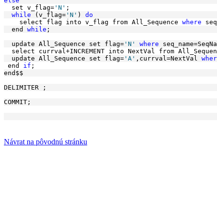
else
  set v_flag=
'N'
; 
while
 (v_flag=
'N'
) 
do
    select flag into v_flag from All_Sequence 
where
 seq
  end 
while
; 
  update All_Sequence set flag=
'N'
where
 seq_name=SeqNa
  select currval+INCREMENT into NextVal from All_Sequen
  update All_Sequence set flag=
'A'
,currval=NextVal 
wher
 end 
if
;
end$$
DELIMITER ;
COMMIT;
Návrat na pôvodnú stránku