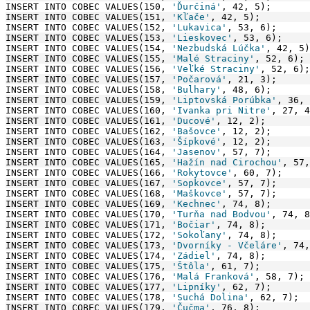
INSERT INTO COBEC VALUES(150, 
'Ďurčiná'
, 42, 5);
INSERT INTO COBEC VALUES(151, 
'Kľače'
, 42, 5);
INSERT INTO COBEC VALUES(152, 
'Lukavica'
, 53, 6);
INSERT INTO COBEC VALUES(153, 
'Lieskovec'
, 53, 6);
INSERT INTO COBEC VALUES(154, 
'Nezbudská Lúčka'
, 42, 5)
INSERT INTO COBEC VALUES(155, 
'Malé Straciny'
, 52, 6);
INSERT INTO COBEC VALUES(156, 
'Veľké Straciny'
, 52, 6);
INSERT INTO COBEC VALUES(157, 
'Počarová'
, 21, 3);
INSERT INTO COBEC VALUES(158, 
'Bulhary'
, 48, 6);
INSERT INTO COBEC VALUES(159, 
'Liptovská Porúbka'
, 36, 
INSERT INTO COBEC VALUES(160, 
'Ivanka pri Nitre'
, 27, 4
INSERT INTO COBEC VALUES(161, 
'Ducové'
, 12, 2);
INSERT INTO COBEC VALUES(162, 
'Bašovce'
, 12, 2);
INSERT INTO COBEC VALUES(163, 
'Šípkové'
, 12, 2);
INSERT INTO COBEC VALUES(164, 
'Jasenov'
, 57, 7);
INSERT INTO COBEC VALUES(165, 
'Hažín nad Cirochou'
, 57,
INSERT INTO COBEC VALUES(166, 
'Rokytovce'
, 60, 7);
INSERT INTO COBEC VALUES(167, 
'Sopkovce'
, 57, 7);
INSERT INTO COBEC VALUES(168, 
'Maškovce'
, 57, 7);
INSERT INTO COBEC VALUES(169, 
'Kechnec'
, 74, 8);
INSERT INTO COBEC VALUES(170, 
'Turňa nad Bodvou'
, 74, 8
INSERT INTO COBEC VALUES(171, 
'Bočiar'
, 74, 8);
INSERT INTO COBEC VALUES(172, 
'Sokoľany'
, 74, 8);
INSERT INTO COBEC VALUES(173, 
'Dvorníky - Včeláre'
, 74,
INSERT INTO COBEC VALUES(174, 
'Zádiel'
, 74, 8);
INSERT INTO COBEC VALUES(175, 
'Štôla'
, 61, 7);
INSERT INTO COBEC VALUES(176, 
'Malá Franková'
, 58, 7);
INSERT INTO COBEC VALUES(177, 
'Lipníky'
, 62, 7);
INSERT INTO COBEC VALUES(178, 
'Suchá Dolina'
, 62, 7);
INSERT INTO COBEC VALUES(179, 
'Čučma'
, 76, 8);