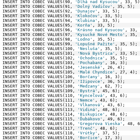
INSERT INTO COBEC VALUES(90, 
'Dlhá nad Kysucou'
, 33, 5)
INSERT INTO COBEC VALUES(91, 
'Dolný Vadičov'
, 35, 5);
INSERT INTO COBEC VALUES(92, 
'Dunajov'
, 33, 5);
INSERT INTO COBEC VALUES(93, 
'Klokočov'
, 33, 5);
INSERT INTO COBEC VALUES(94, 
'Klubina'
, 33, 5);
INSERT INTO COBEC VALUES(95, 
'Korňa'
, 33, 5);
INSERT INTO COBEC VALUES(96, 
'Krásno nad Kysucou'
, 33, 
INSERT INTO COBEC VALUES(97, 
'Kysucké Nové Mesto'
, 35, 
INSERT INTO COBEC VALUES(98, 
'Lodno'
, 35, 5);
INSERT INTO COBEC VALUES(99, 
'Lopušné Pažite'
, 35, 5);
INSERT INTO COBEC VALUES(100, 
'Nesluša'
, 35, 5);
INSERT INTO COBEC VALUES(101, 
'Nová Bystrica'
, 33, 5);
INSERT INTO COBEC VALUES(102, 
'Ochodnica'
, 35, 5);
INSERT INTO COBEC VALUES(103, 
'Pochabany'
, 16, 3);
INSERT INTO COBEC VALUES(104, 
'Jesenské'
, 26, 4);
INSERT INTO COBEC VALUES(105, 
'Malé Chyndice'
, 27, 4);
INSERT INTO COBEC VALUES(106, 
'Borčany'
, 16, 3);
INSERT INTO COBEC VALUES(107, 
'Ižipovce'
, 36, 5);
INSERT INTO COBEC VALUES(108, 
'Medzany'
, 62, 7);
INSERT INTO COBEC VALUES(109, 
'Bystrá'
, 45, 6);
INSERT INTO COBEC VALUES(110, 
'Kynceľová'
, 43, 6);
INSERT INTO COBEC VALUES(111, 
'Nemce'
, 43, 6);
INSERT INTO COBEC VALUES(112, 
'Vlkanová'
, 43, 6);
INSERT INTO COBEC VALUES(113, 
'Vidiná'
, 48, 6);
INSERT INTO COBEC VALUES(114, 
'Biskupice'
, 48, 6);
INSERT INTO COBEC VALUES(115, 
'Ďubákovo'
, 49, 6);
INSERT INTO COBEC VALUES(116, 
'Gregorova Vieska'
, 48, 6
INSERT INTO COBEC VALUES(117, 
'Trenč'
, 48, 6);
INSERT INTO COBEC VALUES(118, 
'Vrútky'
, 37, 5);
INSERT INTO COBEC VALUES(119, 
'Borčice'
, 17, 3);