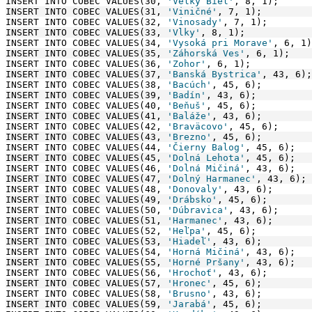
INSERT INTO COBEC VALUES(30, 
'Veľký Biel'
, 8, 1);
INSERT INTO COBEC VALUES(31, 
'Viničné'
, 7, 1);
INSERT INTO COBEC VALUES(32, 
'Vinosady'
, 7, 1);
INSERT INTO COBEC VALUES(33, 
'Vlky'
, 8, 1);
INSERT INTO COBEC VALUES(34, 
'Vysoká pri Morave'
, 6, 1)
INSERT INTO COBEC VALUES(35, 
'Záhorská Ves'
, 6, 1);
INSERT INTO COBEC VALUES(36, 
'Zohor'
, 6, 1);
INSERT INTO COBEC VALUES(37, 
'Banská Bystrica'
, 43, 6);
INSERT INTO COBEC VALUES(38, 
'Bacúch'
, 45, 6);
INSERT INTO COBEC VALUES(39, 
'Badín'
, 43, 6);
INSERT INTO COBEC VALUES(40, 
'Beňuš'
, 45, 6);
INSERT INTO COBEC VALUES(41, 
'Baláže'
, 43, 6);
INSERT INTO COBEC VALUES(42, 
'Braväcovo'
, 45, 6);
INSERT INTO COBEC VALUES(43, 
'Brezno'
, 45, 6);
INSERT INTO COBEC VALUES(44, 
'Čierny Balog'
, 45, 6);
INSERT INTO COBEC VALUES(45, 
'Dolná Lehota'
, 45, 6);
INSERT INTO COBEC VALUES(46, 
'Dolná Mičiná'
, 43, 6);
INSERT INTO COBEC VALUES(47, 
'Dolný Harmanec'
, 43, 6);
INSERT INTO COBEC VALUES(48, 
'Donovaly'
, 43, 6);
INSERT INTO COBEC VALUES(49, 
'Drábsko'
, 45, 6);
INSERT INTO COBEC VALUES(50, 
'Dúbravica'
, 43, 6);
INSERT INTO COBEC VALUES(51, 
'Harmanec'
, 43, 6);
INSERT INTO COBEC VALUES(52, 
'Heľpa'
, 45, 6);
INSERT INTO COBEC VALUES(53, 
'Hiadeľ'
, 43, 6);
INSERT INTO COBEC VALUES(54, 
'Horná Mičiná'
, 43, 6);
INSERT INTO COBEC VALUES(55, 
'Horné Pršany'
, 43, 6);
INSERT INTO COBEC VALUES(56, 
'Hrochoť'
, 43, 6);
INSERT INTO COBEC VALUES(57, 
'Hronec'
, 45, 6);
INSERT INTO COBEC VALUES(58, 
'Brusno'
, 43, 6);
INSERT INTO COBEC VALUES(59, 
'Jarabá'
, 45, 6);