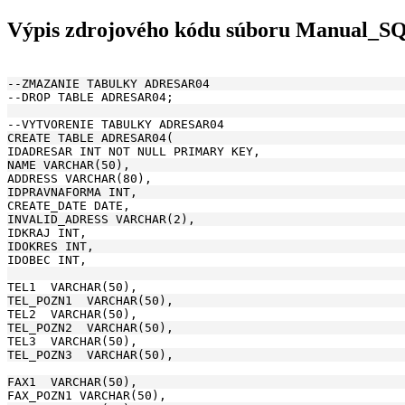
Výpis zdrojového kódu súboru Manual_S
--ZMAZANIE TABULKY ADRESAR04
--DROP TABLE ADRESAR04;
--VYTVORENIE TABULKY ADRESAR04
CREATE TABLE ADRESAR04(
IDADRESAR INT NOT NULL PRIMARY KEY, 
NAME VARCHAR(50), 
ADDRESS VARCHAR(80),
IDPRAVNAFORMA INT, 
CREATE_DATE DATE,
INVALID_ADRESS VARCHAR(2),
IDKRAJ INT,
IDOKRES INT,
IDOBEC INT,
TEL1  VARCHAR(50), 
TEL_POZN1  VARCHAR(50), 
TEL2  VARCHAR(50), 
TEL_POZN2  VARCHAR(50), 
TEL3  VARCHAR(50), 
TEL_POZN3  VARCHAR(50), 
FAX1  VARCHAR(50), 
FAX_POZN1 VARCHAR(50), 