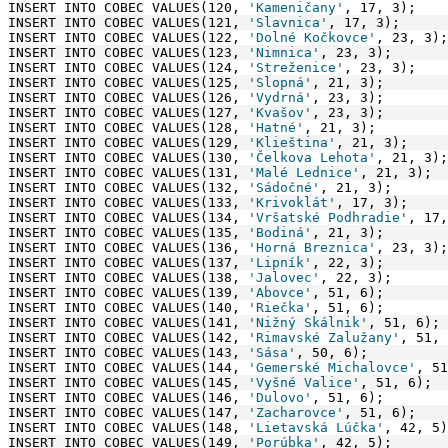
INSERT INTO COBEC VALUES(120, 
'Kameničany'
, 17, 3);
INSERT INTO COBEC VALUES(121, 
'Slavnica'
, 17, 3);
INSERT INTO COBEC VALUES(122, 
'Dolné Kočkovce'
, 23, 3);
INSERT INTO COBEC VALUES(123, 
'Nimnica'
, 23, 3);
INSERT INTO COBEC VALUES(124, 
'Streženice'
, 23, 3);
INSERT INTO COBEC VALUES(125, 
'Slopná'
, 21, 3);
INSERT INTO COBEC VALUES(126, 
'Vydrná'
, 23, 3);
INSERT INTO COBEC VALUES(127, 
'Kvašov'
, 23, 3);
INSERT INTO COBEC VALUES(128, 
'Hatné'
, 21, 3);
INSERT INTO COBEC VALUES(129, 
'Klieština'
, 21, 3);
INSERT INTO COBEC VALUES(130, 
'Čelkova Lehota'
, 21, 3);
INSERT INTO COBEC VALUES(131, 
'Malé Lednice'
, 21, 3);
INSERT INTO COBEC VALUES(132, 
'Sádočné'
, 21, 3);
INSERT INTO COBEC VALUES(133, 
'Krivoklát'
, 17, 3);
INSERT INTO COBEC VALUES(134, 
'Vršatské Podhradie'
, 17,
INSERT INTO COBEC VALUES(135, 
'Bodiná'
, 21, 3);
INSERT INTO COBEC VALUES(136, 
'Horná Breznica'
, 23, 3);
INSERT INTO COBEC VALUES(137, 
'Lipník'
, 22, 3);
INSERT INTO COBEC VALUES(138, 
'Jalovec'
, 22, 3);
INSERT INTO COBEC VALUES(139, 
'Abovce'
, 51, 6);
INSERT INTO COBEC VALUES(140, 
'Riečka'
, 51, 6);
INSERT INTO COBEC VALUES(141, 
'Nižný Skálnik'
, 51, 6);
INSERT INTO COBEC VALUES(142, 
'Rimavské Zalužany'
, 51, 
INSERT INTO COBEC VALUES(143, 
'Sása'
, 50, 6);
INSERT INTO COBEC VALUES(144, 
'Gemerské Michalovce'
, 51
INSERT INTO COBEC VALUES(145, 
'Vyšné Valice'
, 51, 6);
INSERT INTO COBEC VALUES(146, 
'Dulovo'
, 51, 6);
INSERT INTO COBEC VALUES(147, 
'Zacharovce'
, 51, 6);
INSERT INTO COBEC VALUES(148, 
'Lietavská Lúčka'
, 42, 5)
INSERT INTO COBEC VALUES(149, 
'Porúbka'
, 42, 5);