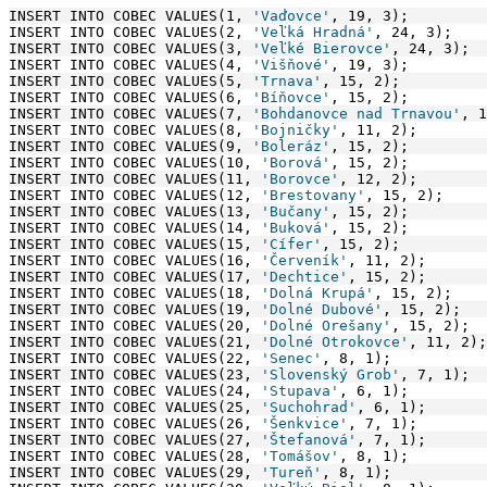
INSERT INTO COBEC VALUES(1, 
'Vaďovce'
, 19, 3);
INSERT INTO COBEC VALUES(2, 
'Veľká Hradná'
, 24, 3);
INSERT INTO COBEC VALUES(3, 
'Veľké Bierovce'
, 24, 3);
INSERT INTO COBEC VALUES(4, 
'Višňové'
, 19, 3);
INSERT INTO COBEC VALUES(5, 
'Trnava'
, 15, 2);
INSERT INTO COBEC VALUES(6, 
'Bíňovce'
, 15, 2);
INSERT INTO COBEC VALUES(7, 
'Bohdanovce nad Trnavou'
, 1
INSERT INTO COBEC VALUES(8, 
'Bojničky'
, 11, 2);
INSERT INTO COBEC VALUES(9, 
'Boleráz'
, 15, 2);
INSERT INTO COBEC VALUES(10, 
'Borová'
, 15, 2);
INSERT INTO COBEC VALUES(11, 
'Borovce'
, 12, 2);
INSERT INTO COBEC VALUES(12, 
'Brestovany'
, 15, 2);
INSERT INTO COBEC VALUES(13, 
'Bučany'
, 15, 2);
INSERT INTO COBEC VALUES(14, 
'Buková'
, 15, 2);
INSERT INTO COBEC VALUES(15, 
'Cífer'
, 15, 2);
INSERT INTO COBEC VALUES(16, 
'Červeník'
, 11, 2);
INSERT INTO COBEC VALUES(17, 
'Dechtice'
, 15, 2);
INSERT INTO COBEC VALUES(18, 
'Dolná Krupá'
, 15, 2);
INSERT INTO COBEC VALUES(19, 
'Dolné Dubové'
, 15, 2);
INSERT INTO COBEC VALUES(20, 
'Dolné Orešany'
, 15, 2);
INSERT INTO COBEC VALUES(21, 
'Dolné Otrokovce'
, 11, 2);
INSERT INTO COBEC VALUES(22, 
'Senec'
, 8, 1);
INSERT INTO COBEC VALUES(23, 
'Slovenský Grob'
, 7, 1);
INSERT INTO COBEC VALUES(24, 
'Stupava'
, 6, 1);
INSERT INTO COBEC VALUES(25, 
'Suchohrad'
, 6, 1);
INSERT INTO COBEC VALUES(26, 
'Šenkvice'
, 7, 1);
INSERT INTO COBEC VALUES(27, 
'Štefanová'
, 7, 1);
INSERT INTO COBEC VALUES(28, 
'Tomášov'
, 8, 1);
INSERT INTO COBEC VALUES(29, 
'Tureň'
, 8, 1);