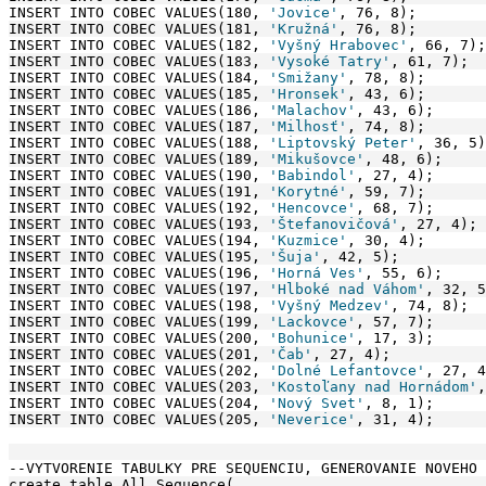
INSERT INTO COBEC VALUES(180, 
'Jovice'
, 76, 8);
INSERT INTO COBEC VALUES(181, 
'Kružná'
, 76, 8);
INSERT INTO COBEC VALUES(182, 
'Vyšný Hrabovec'
, 66, 7);
INSERT INTO COBEC VALUES(183, 
'Vysoké Tatry'
, 61, 7);
INSERT INTO COBEC VALUES(184, 
'Smižany'
, 78, 8);
INSERT INTO COBEC VALUES(185, 
'Hronsek'
, 43, 6);
INSERT INTO COBEC VALUES(186, 
'Malachov'
, 43, 6);
INSERT INTO COBEC VALUES(187, 
'Milhosť'
, 74, 8);
INSERT INTO COBEC VALUES(188, 
'Liptovský Peter'
, 36, 5)
INSERT INTO COBEC VALUES(189, 
'Mikušovce'
, 48, 6);
INSERT INTO COBEC VALUES(190, 
'Babindol'
, 27, 4);
INSERT INTO COBEC VALUES(191, 
'Korytné'
, 59, 7);
INSERT INTO COBEC VALUES(192, 
'Hencovce'
, 68, 7);
INSERT INTO COBEC VALUES(193, 
'Štefanovičová'
, 27, 4);
INSERT INTO COBEC VALUES(194, 
'Kuzmice'
, 30, 4);
INSERT INTO COBEC VALUES(195, 
'Šuja'
, 42, 5);
INSERT INTO COBEC VALUES(196, 
'Horná Ves'
, 55, 6);
INSERT INTO COBEC VALUES(197, 
'Hlboké nad Váhom'
, 32, 5
INSERT INTO COBEC VALUES(198, 
'Vyšný Medzev'
, 74, 8);
INSERT INTO COBEC VALUES(199, 
'Lackovce'
, 57, 7);
INSERT INTO COBEC VALUES(200, 
'Bohunice'
, 17, 3);
INSERT INTO COBEC VALUES(201, 
'Čab'
, 27, 4);
INSERT INTO COBEC VALUES(202, 
'Dolné Lefantovce'
, 27, 4
INSERT INTO COBEC VALUES(203, 
'Kostoľany nad Hornádom'
,
INSERT INTO COBEC VALUES(204, 
'Nový Svet'
, 8, 1);
INSERT INTO COBEC VALUES(205, 
'Neverice'
, 31, 4);
--VYTVORENIE TABULKY PRE SEQUENCIU, GENEROVANIE NOVEHO 
create table All_Sequence(