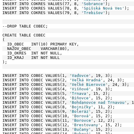
INSERT INTO COKRES VALUES(77, 8, 
'Sobrance'
);
INSERT INTO COKRES VALUES(78, 8, 
'Spišská Nová Ves'
);
INSERT INTO COKRES VALUES(79, 8, 
'Trebišov'
);
--DROP TABLE COBEC;
CREATE TABLE COBEC
(
  ID_OBEC   INT(10) PRIMARY KEY,
  NAZOV_OBEC    VARCHAR(80),
  ID_OKRES  INT NOT NULL,
  ID_KRAJ   INT NOT NULL
);
INSERT INTO COBEC VALUES(1, 
'Vaďovce'
, 19, 3);
INSERT INTO COBEC VALUES(2, 
'Veľká Hradná'
, 24, 3);
INSERT INTO COBEC VALUES(3, 
'Veľké Bierovce'
, 24, 3);
INSERT INTO COBEC VALUES(4, 
'Višňové'
, 19, 3);
INSERT INTO COBEC VALUES(5, 
'Trnava'
, 15, 2);
INSERT INTO COBEC VALUES(6, 
'Bíňovce'
, 15, 2);
INSERT INTO COBEC VALUES(7, 
'Bohdanovce nad Trnavou'
, 1
INSERT INTO COBEC VALUES(8, 
'Bojničky'
, 11, 2);
INSERT INTO COBEC VALUES(9, 
'Boleráz'
, 15, 2);
INSERT INTO COBEC VALUES(10, 
'Borová'
, 15, 2);
INSERT INTO COBEC VALUES(11, 
'Borovce'
, 12, 2);
INSERT INTO COBEC VALUES(12, 
'Brestovany'
, 15, 2);
INSERT INTO COBEC VALUES(13, 
'Bučany'
, 15, 2);
INSERT INTO COBEC VALUES(14, 
'Buková'
, 15, 2);