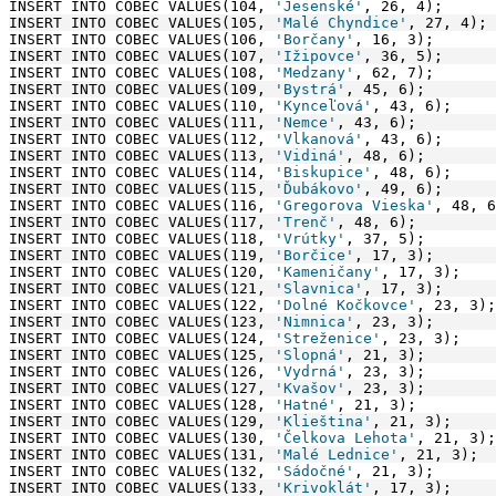
INSERT INTO COBEC VALUES(104, 
'Jesenské'
, 26, 4);
INSERT INTO COBEC VALUES(105, 
'Malé Chyndice'
, 27, 4);
INSERT INTO COBEC VALUES(106, 
'Borčany'
, 16, 3);
INSERT INTO COBEC VALUES(107, 
'Ižipovce'
, 36, 5);
INSERT INTO COBEC VALUES(108, 
'Medzany'
, 62, 7);
INSERT INTO COBEC VALUES(109, 
'Bystrá'
, 45, 6);
INSERT INTO COBEC VALUES(110, 
'Kynceľová'
, 43, 6);
INSERT INTO COBEC VALUES(111, 
'Nemce'
, 43, 6);
INSERT INTO COBEC VALUES(112, 
'Vlkanová'
, 43, 6);
INSERT INTO COBEC VALUES(113, 
'Vidiná'
, 48, 6);
INSERT INTO COBEC VALUES(114, 
'Biskupice'
, 48, 6);
INSERT INTO COBEC VALUES(115, 
'Ďubákovo'
, 49, 6);
INSERT INTO COBEC VALUES(116, 
'Gregorova Vieska'
, 48, 6
INSERT INTO COBEC VALUES(117, 
'Trenč'
, 48, 6);
INSERT INTO COBEC VALUES(118, 
'Vrútky'
, 37, 5);
INSERT INTO COBEC VALUES(119, 
'Borčice'
, 17, 3);
INSERT INTO COBEC VALUES(120, 
'Kameničany'
, 17, 3);
INSERT INTO COBEC VALUES(121, 
'Slavnica'
, 17, 3);
INSERT INTO COBEC VALUES(122, 
'Dolné Kočkovce'
, 23, 3);
INSERT INTO COBEC VALUES(123, 
'Nimnica'
, 23, 3);
INSERT INTO COBEC VALUES(124, 
'Streženice'
, 23, 3);
INSERT INTO COBEC VALUES(125, 
'Slopná'
, 21, 3);
INSERT INTO COBEC VALUES(126, 
'Vydrná'
, 23, 3);
INSERT INTO COBEC VALUES(127, 
'Kvašov'
, 23, 3);
INSERT INTO COBEC VALUES(128, 
'Hatné'
, 21, 3);
INSERT INTO COBEC VALUES(129, 
'Klieština'
, 21, 3);
INSERT INTO COBEC VALUES(130, 
'Čelkova Lehota'
, 21, 3);
INSERT INTO COBEC VALUES(131, 
'Malé Lednice'
, 21, 3);
INSERT INTO COBEC VALUES(132, 
'Sádočné'
, 21, 3);
INSERT INTO COBEC VALUES(133, 
'Krivoklát'
, 17, 3);