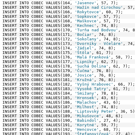
INSERT INTO COBEC VALUES(164, 
'Jasenov'
, 57, 7);
INSERT INTO COBEC VALUES(165, 
'Hažín nad Cirochou'
, 57,
INSERT INTO COBEC VALUES(166, 
'Rokytovce'
, 60, 7);
INSERT INTO COBEC VALUES(167, 
'Sopkovce'
, 57, 7);
INSERT INTO COBEC VALUES(168, 
'Maškovce'
, 57, 7);
INSERT INTO COBEC VALUES(169, 
'Kechnec'
, 74, 8);
INSERT INTO COBEC VALUES(170, 
'Turňa nad Bodvou'
, 74, 8
INSERT INTO COBEC VALUES(171, 
'Bočiar'
, 74, 8);
INSERT INTO COBEC VALUES(172, 
'Sokoľany'
, 74, 8);
INSERT INTO COBEC VALUES(173, 
'Dvorníky - Včeláre'
, 74,
INSERT INTO COBEC VALUES(174, 
'Zádiel'
, 74, 8);
INSERT INTO COBEC VALUES(175, 
'Štôla'
, 61, 7);
INSERT INTO COBEC VALUES(176, 
'Malá Franková'
, 58, 7);
INSERT INTO COBEC VALUES(177, 
'Lipníky'
, 62, 7);
INSERT INTO COBEC VALUES(178, 
'Suchá Dolina'
, 62, 7);
INSERT INTO COBEC VALUES(179, 
'Čučma'
, 76, 8);
INSERT INTO COBEC VALUES(180, 
'Jovice'
, 76, 8);
INSERT INTO COBEC VALUES(181, 
'Kružná'
, 76, 8);
INSERT INTO COBEC VALUES(182, 
'Vyšný Hrabovec'
, 66, 7);
INSERT INTO COBEC VALUES(183, 
'Vysoké Tatry'
, 61, 7);
INSERT INTO COBEC VALUES(184, 
'Smižany'
, 78, 8);
INSERT INTO COBEC VALUES(185, 
'Hronsek'
, 43, 6);
INSERT INTO COBEC VALUES(186, 
'Malachov'
, 43, 6);
INSERT INTO COBEC VALUES(187, 
'Milhosť'
, 74, 8);
INSERT INTO COBEC VALUES(188, 
'Liptovský Peter'
, 36, 5)
INSERT INTO COBEC VALUES(189, 
'Mikušovce'
, 48, 6);
INSERT INTO COBEC VALUES(190, 
'Babindol'
, 27, 4);
INSERT INTO COBEC VALUES(191, 
'Korytné'
, 59, 7);
INSERT INTO COBEC VALUES(192, 
'Hencovce'
, 68, 7);
INSERT INTO COBEC VALUES(193, 
'Štefanovičová'
, 27, 4);