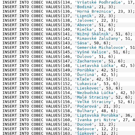
INSERT INTO COBEC VALUES(134, 
'Vršatské Podhradie'
, 17,
INSERT INTO COBEC VALUES(135, 
'Bodiná'
, 21, 3);
INSERT INTO COBEC VALUES(136, 
'Horná Breznica'
, 23, 3);
INSERT INTO COBEC VALUES(137, 
'Lipník'
, 22, 3);
INSERT INTO COBEC VALUES(138, 
'Jalovec'
, 22, 3);
INSERT INTO COBEC VALUES(139, 
'Abovce'
, 51, 6);
INSERT INTO COBEC VALUES(140, 
'Riečka'
, 51, 6);
INSERT INTO COBEC VALUES(141, 
'Nižný Skálnik'
, 51, 6);
INSERT INTO COBEC VALUES(142, 
'Rimavské Zalužany'
, 51, 
INSERT INTO COBEC VALUES(143, 
'Sása'
, 50, 6);
INSERT INTO COBEC VALUES(144, 
'Gemerské Michalovce'
, 51
INSERT INTO COBEC VALUES(145, 
'Vyšné Valice'
, 51, 6);
INSERT INTO COBEC VALUES(146, 
'Dulovo'
, 51, 6);
INSERT INTO COBEC VALUES(147, 
'Zacharovce'
, 51, 6);
INSERT INTO COBEC VALUES(148, 
'Lietavská Lúčka'
, 42, 5)
INSERT INTO COBEC VALUES(149, 
'Porúbka'
, 42, 5);
INSERT INTO COBEC VALUES(150, 
'Ďurčiná'
, 42, 5);
INSERT INTO COBEC VALUES(151, 
'Kľače'
, 42, 5);
INSERT INTO COBEC VALUES(152, 
'Lukavica'
, 53, 6);
INSERT INTO COBEC VALUES(153, 
'Lieskovec'
, 53, 6);
INSERT INTO COBEC VALUES(154, 
'Nezbudská Lúčka'
, 42, 5)
INSERT INTO COBEC VALUES(155, 
'Malé Straciny'
, 52, 6);
INSERT INTO COBEC VALUES(156, 
'Veľké Straciny'
, 52, 6);
INSERT INTO COBEC VALUES(157, 
'Počarová'
, 21, 3);
INSERT INTO COBEC VALUES(158, 
'Bulhary'
, 48, 6);
INSERT INTO COBEC VALUES(159, 
'Liptovská Porúbka'
, 36, 
INSERT INTO COBEC VALUES(160, 
'Ivanka pri Nitre'
, 27, 4
INSERT INTO COBEC VALUES(161, 
'Ducové'
, 12, 2);
INSERT INTO COBEC VALUES(162, 
'Bašovce'
, 12, 2);
INSERT INTO COBEC VALUES(163, 
'Šípkové'
, 12, 2);