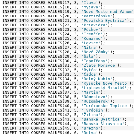
INSERT INTO COKRES VALUES(17, 3, 
'Ilava'
);
INSERT INTO COKRES VALUES(18, 3, 
'Myjava'
);
INSERT INTO COKRES VALUES(19, 3, 
'Nové Mesto nad Váhom'
INSERT INTO COKRES VALUES(20, 3, 
'Partizánske'
);
INSERT INTO COKRES VALUES(21, 3, 
'Považská Bystrica'
);
INSERT INTO COKRES VALUES(22, 3, 
'Prievidza'
);
INSERT INTO COKRES VALUES(23, 3, 
'Púchov'
);
INSERT INTO COKRES VALUES(24, 3, 
'Trenčín'
);
INSERT INTO COKRES VALUES(25, 4, 
'Komárno'
);
INSERT INTO COKRES VALUES(26, 4, 
'Levice'
);
INSERT INTO COKRES VALUES(27, 4, 
'Nitra'
);
INSERT INTO COKRES VALUES(28, 4, 
'Nové Zámky'
);
INSERT INTO COKRES VALUES(29, 4, 
'Šaľa'
);
INSERT INTO COKRES VALUES(30, 4, 
'Topoľčany'
);
INSERT INTO COKRES VALUES(31, 4, 
'Zlaté Moravce'
);
INSERT INTO COKRES VALUES(32, 5, 
'Bytča'
);
INSERT INTO COKRES VALUES(33, 5, 
'Čadca'
);
INSERT INTO COKRES VALUES(34, 5, 
'Dolný Kubín'
);
INSERT INTO COKRES VALUES(35, 5, 
'Kysucké Nové Mesto'
);
INSERT INTO COKRES VALUES(36, 5, 
'Liptovský Mikuláš'
);
INSERT INTO COKRES VALUES(37, 5, 
'Martin'
);
INSERT INTO COKRES VALUES(38, 5, 
'Námestovo'
);
INSERT INTO COKRES VALUES(39, 5, 
'Ružomberok'
);
INSERT INTO COKRES VALUES(40, 5, 
'Turčianske Teplice'
);
INSERT INTO COKRES VALUES(41, 5, 
'Tvrdošín'
);
INSERT INTO COKRES VALUES(42, 5, 
'Žilina'
);
INSERT INTO COKRES VALUES(43, 6, 
'Banská Bystrica'
);
INSERT INTO COKRES VALUES(44, 6, 
'Banská Štiavnica'
);
INSERT INTO COKRES VALUES(45, 6, 
'Brezno'
);
INSERT INTO COKRES VALUES(46, 6, 
'Detva'
);