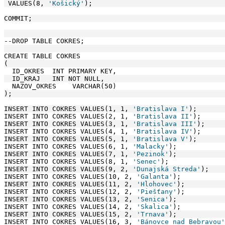
 VALUES(8, 
'Košický'
);
COMMIT;
--DROP TABLE COKRES;
CREATE TABLE COKRES
(
  ID_OKRES  INT PRIMARY KEY,
  ID_KRAJ   INT NOT NULL,
  NAZOV_OKRES    VARCHAR(50)
);
INSERT INTO COKRES VALUES(1, 1, 
'Bratislava I'
);
INSERT INTO COKRES VALUES(2, 1, 
'Bratislava II'
);
INSERT INTO COKRES VALUES(3, 1, 
'Bratislava III'
);
INSERT INTO COKRES VALUES(4, 1, 
'Bratislava IV'
);
INSERT INTO COKRES VALUES(5, 1, 
'Bratislava V'
);
INSERT INTO COKRES VALUES(6, 1, 
'Malacky'
);
INSERT INTO COKRES VALUES(7, 1, 
'Pezinok'
);
INSERT INTO COKRES VALUES(8, 1, 
'Senec'
);
INSERT INTO COKRES VALUES(9, 2, 
'Dunajská Streda'
);
INSERT INTO COKRES VALUES(10, 2, 
'Galanta'
);
INSERT INTO COKRES VALUES(11, 2, 
'Hlohovec'
);
INSERT INTO COKRES VALUES(12, 2, 
'Piešťany'
);
INSERT INTO COKRES VALUES(13, 2, 
'Senica'
);
INSERT INTO COKRES VALUES(14, 2, 
'Skalica'
);
INSERT INTO COKRES VALUES(15, 2, 
'Trnava'
);
INSERT INTO COKRES VALUES(16, 3, 
'Bánovce nad Bebravou'