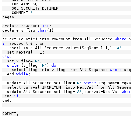
    CONTAINS SQL
    SQL SECURITY DEFINER
    COMMENT 
''
begin 
declare rowcount 
int
;
declare v_flag 
char
(1); 
select Count(*) into rowcount from All_Sequence 
where
 s
if
 rowcount=0 then
  insert into All_Sequence values(SeqName,1,1,1,
'A'
);
  set NextVal = 1; 
else
  set v_flag=
'N'
; 
while
 (v_flag=
'N'
) 
do
    select flag into v_flag from All_Sequence 
where
 seq
  end 
while
; 
  update All_Sequence set flag=
'N'
where
 seq_name=SeqNa
  select currval+INCREMENT into NextVal from All_Sequen
  update All_Sequence set flag=
'A'
,currval=NextVal 
wher
 end 
if
;
end;
COMMIT;