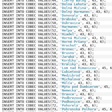
INSERT INTO COBEC VALUES(44, 
'Čierny Balog'
, 45, 6);
INSERT INTO COBEC VALUES(45, 
'Dolná Lehota'
, 45, 6);
INSERT INTO COBEC VALUES(46, 
'Dolná Mičiná'
, 43, 6);
INSERT INTO COBEC VALUES(47, 
'Dolný Harmanec'
, 43, 6);
INSERT INTO COBEC VALUES(48, 
'Donovaly'
, 43, 6);
INSERT INTO COBEC VALUES(49, 
'Drábsko'
, 45, 6);
INSERT INTO COBEC VALUES(50, 
'Dúbravica'
, 43, 6);
INSERT INTO COBEC VALUES(51, 
'Harmanec'
, 43, 6);
INSERT INTO COBEC VALUES(52, 
'Heľpa'
, 45, 6);
INSERT INTO COBEC VALUES(53, 
'Hiadeľ'
, 43, 6);
INSERT INTO COBEC VALUES(54, 
'Horná Mičiná'
, 43, 6);
INSERT INTO COBEC VALUES(55, 
'Horné Pršany'
, 43, 6);
INSERT INTO COBEC VALUES(56, 
'Hrochoť'
, 43, 6);
INSERT INTO COBEC VALUES(57, 
'Hronec'
, 45, 6);
INSERT INTO COBEC VALUES(58, 
'Brusno'
, 43, 6);
INSERT INTO COBEC VALUES(59, 
'Jarabá'
, 45, 6);
INSERT INTO COBEC VALUES(60, 
'Kordíky'
, 43, 6);
INSERT INTO COBEC VALUES(61, 
'Králiky'
, 43, 6);
INSERT INTO COBEC VALUES(62, 
'Lom nad Rimavicou'
, 45, 6
INSERT INTO COBEC VALUES(63, 
'Ľubietová'
, 43, 6);
INSERT INTO COBEC VALUES(64, 
'Medzibrod'
, 43, 6);
INSERT INTO COBEC VALUES(65, 
'Michalová'
, 45, 6);
INSERT INTO COBEC VALUES(66, 
'Môlča'
, 43, 6);
INSERT INTO COBEC VALUES(67, 
'Mýto pod Ďumbierom'
, 45, 
INSERT INTO COBEC VALUES(68, 
'Nemecká'
, 45, 6);
INSERT INTO COBEC VALUES(69, 
'Oravce'
, 43, 6);
INSERT INTO COBEC VALUES(70, 
'Podbrezová'
, 45, 6);
INSERT INTO COBEC VALUES(71, 
'Podkonice'
, 43, 6);
INSERT INTO COBEC VALUES(72, 
'Pohorelá'
, 45, 6);
INSERT INTO COBEC VALUES(73, 
'Pohronská Polhora'
, 45, 6