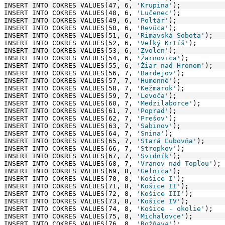
INSERT INTO COKRES VALUES(47, 6, 
'Krupina'
);
INSERT INTO COKRES VALUES(48, 6, 
'Lučenec'
);
INSERT INTO COKRES VALUES(49, 6, 
'Poltár'
);
INSERT INTO COKRES VALUES(50, 6, 
'Revúca'
);
INSERT INTO COKRES VALUES(51, 6, 
'Rimavská Sobota'
);
INSERT INTO COKRES VALUES(52, 6, 
'Veľký Krtíš'
);
INSERT INTO COKRES VALUES(53, 6, 
'Zvolen'
);
INSERT INTO COKRES VALUES(54, 6, 
'Žarnovica'
);
INSERT INTO COKRES VALUES(55, 6, 
'Žiar nad Hronom'
);
INSERT INTO COKRES VALUES(56, 7, 
'Bardejov'
);
INSERT INTO COKRES VALUES(57, 7, 
'Humenné'
);
INSERT INTO COKRES VALUES(58, 7, 
'Kežmarok'
);
INSERT INTO COKRES VALUES(59, 7, 
'Levoča'
);
INSERT INTO COKRES VALUES(60, 7, 
'Medzilaborce'
);
INSERT INTO COKRES VALUES(61, 7, 
'Poprad'
);
INSERT INTO COKRES VALUES(62, 7, 
'Prešov'
);
INSERT INTO COKRES VALUES(63, 7, 
'Sabinov'
);
INSERT INTO COKRES VALUES(64, 7, 
'Snina'
);
INSERT INTO COKRES VALUES(65, 7, 
'Stará Ľubovňa'
);
INSERT INTO COKRES VALUES(66, 7, 
'Stropkov'
);
INSERT INTO COKRES VALUES(67, 7, 
'Svidník'
);
INSERT INTO COKRES VALUES(68, 7, 
'Vranov nad Topľou'
);
INSERT INTO COKRES VALUES(69, 8, 
'Gelnica'
);
INSERT INTO COKRES VALUES(70, 8, 
'Košice I'
);
INSERT INTO COKRES VALUES(71, 8, 
'Košice II'
);
INSERT INTO COKRES VALUES(72, 8, 
'Košice III'
);
INSERT INTO COKRES VALUES(73, 8, 
'Košice IV'
);
INSERT INTO COKRES VALUES(74, 8, 
'Košice - okolie'
);
INSERT INTO COKRES VALUES(75, 8, 
'Michalovce'
);
INSERT INTO COKRES VALUES(76, 8, 
'Rožňava'
);