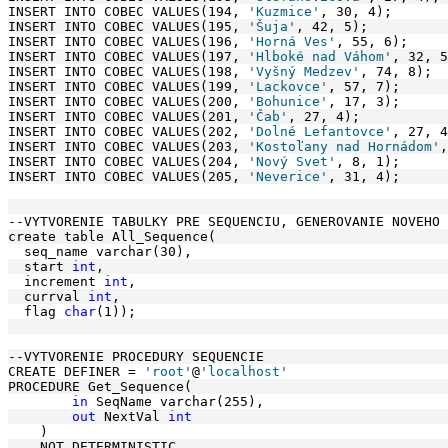
INSERT INTO COBEC VALUES(194, 
'Kuzmice'
, 30, 4);
INSERT INTO COBEC VALUES(195, 
'Šuja'
, 42, 5);
INSERT INTO COBEC VALUES(196, 
'Horná Ves'
, 55, 6);
INSERT INTO COBEC VALUES(197, 
'Hlboké nad Váhom'
, 32, 5
INSERT INTO COBEC VALUES(198, 
'Vyšný Medzev'
, 74, 8);
INSERT INTO COBEC VALUES(199, 
'Lackovce'
, 57, 7);
INSERT INTO COBEC VALUES(200, 
'Bohunice'
, 17, 3);
INSERT INTO COBEC VALUES(201, 
'Čab'
, 27, 4);
INSERT INTO COBEC VALUES(202, 
'Dolné Lefantovce'
, 27, 4
INSERT INTO COBEC VALUES(203, 
'Kostoľany nad Hornádom'
,
INSERT INTO COBEC VALUES(204, 
'Nový Svet'
, 8, 1);
INSERT INTO COBEC VALUES(205, 
'Neverice'
, 31, 4);
--VYTVORENIE TABULKY PRE SEQUENCIU, GENEROVANIE NOVEHO 
create table All_Sequence(
  seq_name varchar(30),
  start 
int
, 
  increment 
int
, 
  currval 
int
,
  flag 
char
(1)); 
--VYTVORENIE PROCEDURY SEQUENCIE
CREATE DEFINER = 
'root'
@
'localhost'
PROCEDURE Get_Sequence(
in
 SeqName varchar(255),
out
 NextVal 
int
    )
    NOT DETERMINISTIC