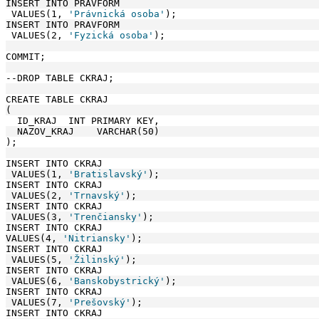
INSERT INTO PRAVFORM
 VALUES(1, 
'Právnická osoba'
);
INSERT INTO PRAVFORM
 VALUES(2, 
'Fyzická osoba'
);
COMMIT;
--DROP TABLE CKRAJ;
CREATE TABLE CKRAJ
(
  ID_KRAJ  INT PRIMARY KEY,
  NAZOV_KRAJ    VARCHAR(50) 
);
INSERT INTO CKRAJ
 VALUES(1, 
'Bratislavský'
);
INSERT INTO CKRAJ
 VALUES(2, 
'Trnavský'
);
INSERT INTO CKRAJ
 VALUES(3, 
'Trenčiansky'
);
INSERT INTO CKRAJ
VALUES(4, 
'Nitriansky'
);
INSERT INTO CKRAJ
 VALUES(5, 
'Žilinský'
);
INSERT INTO CKRAJ
 VALUES(6, 
'Banskobystrický'
);
INSERT INTO CKRAJ
 VALUES(7, 
'Prešovský'
);
INSERT INTO CKRAJ