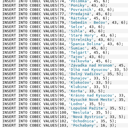
INSERT INTO COBEC VALUES(74, 
'Polomka'
, 45, 6);
INSERT INTO COBEC VALUES(75, 
'Poniky'
, 43, 6);
INSERT INTO COBEC VALUES(76, 
'Povrazník'
, 43, 6);
INSERT INTO COBEC VALUES(77, 
'Predajná'
, 45, 6);
INSERT INTO COBEC VALUES(78, 
'Ráztoka'
, 45, 6);
INSERT INTO COBEC VALUES(79, 
'Sebedín - Bečov'
, 43, 6);
INSERT INTO COBEC VALUES(80, 
'Selce'
, 43, 6);
INSERT INTO COBEC VALUES(81, 
'Sihla'
, 45, 6);
INSERT INTO COBEC VALUES(82, 
'Staré Hory'
, 43, 6);
INSERT INTO COBEC VALUES(83, 
'Strelníky'
, 43, 6);
INSERT INTO COBEC VALUES(84, 
'Špania Dolina'
, 43, 6);
INSERT INTO COBEC VALUES(85, 
'Šumiac'
, 45, 6);
INSERT INTO COBEC VALUES(86, 
'Telgárt'
, 45, 6);
INSERT INTO COBEC VALUES(87, 
'Tajov'
, 43, 6);
INSERT INTO COBEC VALUES(88, 
'Vaľkovňa'
, 45, 6);
INSERT INTO COBEC VALUES(89, 
'Závadka nad Hronom'
, 45, 
INSERT INTO COBEC VALUES(90, 
'Dlhá nad Kysucou'
, 33, 5)
INSERT INTO COBEC VALUES(91, 
'Dolný Vadičov'
, 35, 5);
INSERT INTO COBEC VALUES(92, 
'Dunajov'
, 33, 5);
INSERT INTO COBEC VALUES(93, 
'Klokočov'
, 33, 5);
INSERT INTO COBEC VALUES(94, 
'Klubina'
, 33, 5);
INSERT INTO COBEC VALUES(95, 
'Korňa'
, 33, 5);
INSERT INTO COBEC VALUES(96, 
'Krásno nad Kysucou'
, 33, 
INSERT INTO COBEC VALUES(97, 
'Kysucké Nové Mesto'
, 35, 
INSERT INTO COBEC VALUES(98, 
'Lodno'
, 35, 5);
INSERT INTO COBEC VALUES(99, 
'Lopušné Pažite'
, 35, 5);
INSERT INTO COBEC VALUES(100, 
'Nesluša'
, 35, 5);
INSERT INTO COBEC VALUES(101, 
'Nová Bystrica'
, 33, 5);
INSERT INTO COBEC VALUES(102, 
'Ochodnica'
, 35, 5);
INSERT INTO COBEC VALUES(103, 
'Pochabany'
, 16, 3);