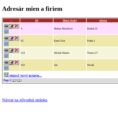
Adresár mien a firiem
...
ID
Meno Osoby
Adresa
4
Helena Mociková
Rudná 25
92
Karel Zich
Praha 1
154
Michal Macko
Trnava 27
163
Jan
Novák
PRIDAŤ NOVÝ RIADOK...
Page 1
[ 2 ]
[ 3 ]
Návrat na pôvodnú stránku