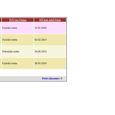
PrĂˇvna Forma
DĂˇtum zaloĹľenia
Fyzická osoba
12.01.2010
Fyzická osoba
02.02.2014
Právnická osoba
24.06.2014
Fyzická osoba
28.05.2010
Počet záznamov:
9